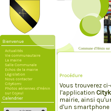
Bienvenue
Commune d'Hénin sur 
Actualités
Vie communautaire
La mairie
Salle Communale
Echos de la mairie
Législation
Procédure
Nous contacter
CityKomi
Vous trouverez ci
Photos aériennes d'Hénin
l'application
City
sur Cojeul
Calendrier
mairie, ainsi qu'
d'un smartphone 