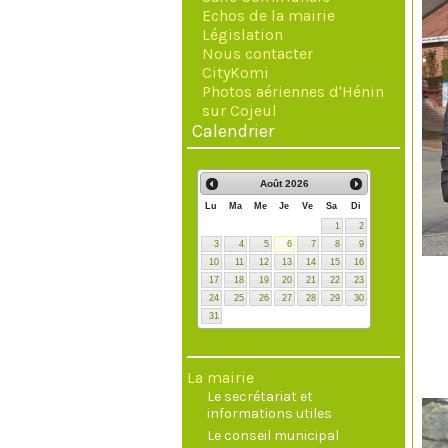
Echos de la mairie
Législation
Nous contacter
CityKomi
Photos aériennes d'Hénin
sur Cojeul
Calendrier
Août
2026
Lu
Ma
Me
Je
Ve
Sa
Di
1
2
3
4
5
6
7
8
9
10
11
12
13
14
15
16
17
18
19
20
21
22
23
24
25
26
27
28
29
30
31
La mairie
Le secrétariat et
informations utiles
Le conseil municipal