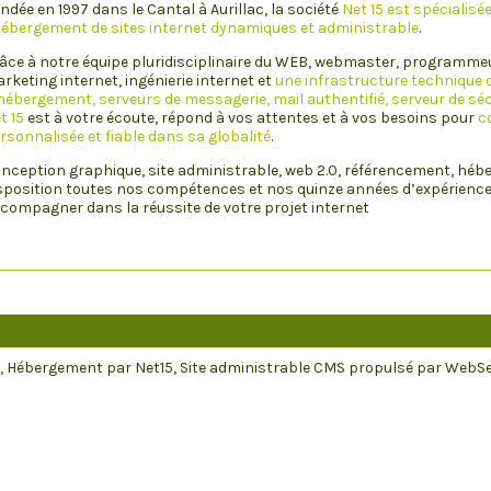
ndée en 1997 dans le Cantal à Aurillac, la société
Net 15 est spécialisé
hébergement de sites internet dynamiques et administrable
.
âce à notre équipe pluridisciplinaire du WEB, webmaster, programme
rketing internet, ingénierie internet et
une infrastructure technique q
hébergement, serveurs de messagerie, mail authentifié, serveur de séc
t 15
est à votre écoute, répond à vos attentes et à vos besoins pour
c
rsonnalisée et fiable dans sa globalité
.
nception graphique, site administrable, web 2.0, référencement, hé
sposition toutes nos compétences et nos quinze années d’expérience 
compagner dans la réussite de votre projet internet
, Hébergement par Net15, Site administrable CMS propulsé par WebS