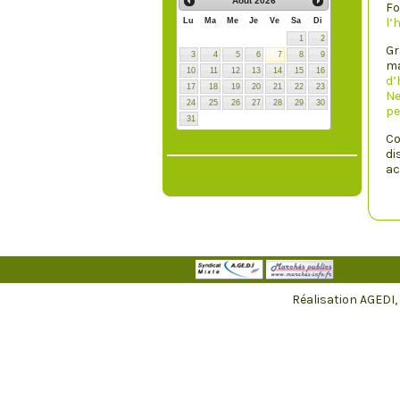
Août
2026
Fo
l’
Lu
Ma
Me
Je
Ve
Sa
Di
1
2
Gr
3
4
5
6
7
8
9
ma
10
11
12
13
14
15
16
d’
17
18
19
20
21
22
23
Ne
24
25
26
27
28
29
30
pe
31
Co
di
ac
Réalisation AGEDI,