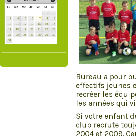
Août
2026
Lu
Ma
Me
Je
Ve
Sa
Di
1
2
3
4
5
6
7
8
9
10
11
12
13
14
15
16
17
18
19
20
21
22
23
24
25
26
27
28
29
30
31
Bureau a pour bu
effectifs jeunes 
recréer les équip
les années qui v
Si votre enfant d
club recrute touj
2004 et 2009. Ceu